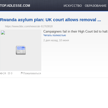
TOP.ADLESSE.COM
ИСКУССТВО
ОБРАЗОВАНИЕ
Rwanda asylum plan: UK court allows removal ...
https://www.bbc.com/news/uk-61763818
Campaigners fail in their High Court bid to hal
Читать полностью
2 дня назад, 10 июня
24
0
Пожаловаться