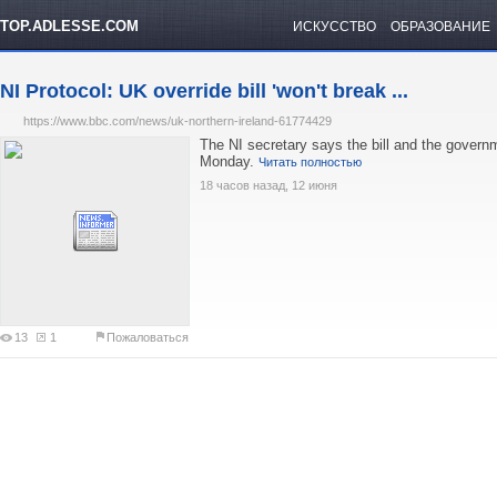
TOP.ADLESSE.COM
ИСКУССТВО
ОБРАЗОВАНИЕ
NI Protocol: UK override bill 'won't break ...
https://www.bbc.com/news/uk-northern-ireland-61774429
The NI secretary says the bill and the governm
Monday.
Читать полностью
18 часов назад, 12 июня
13
1
Пожаловаться