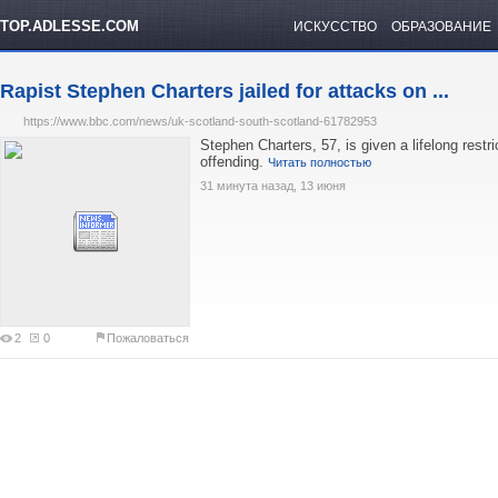
TOP.ADLESSE.COM
ИСКУССТВО
ОБРАЗОВАНИЕ
Rapist Stephen Charters jailed for attacks on ...
https://www.bbc.com/news/uk-scotland-south-scotland-61782953
Stephen Charters, 57, is given a lifelong restric
offending.
Читать полностью
31 минута назад, 13 июня
2
0
Пожаловаться