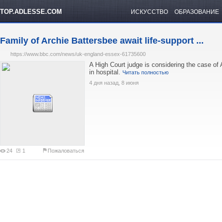
TOP.ADLESSE.COM
ИСКУССТВО
ОБРАЗОВАНИЕ
Family of Archie Battersbee await life-support ...
https://www.bbc.com/news/uk-england-essex-61735600
A High Court judge is considering the case of 
in hospital.
Читать полностью
4 дня назад, 8 июня
24
1
Пожаловаться