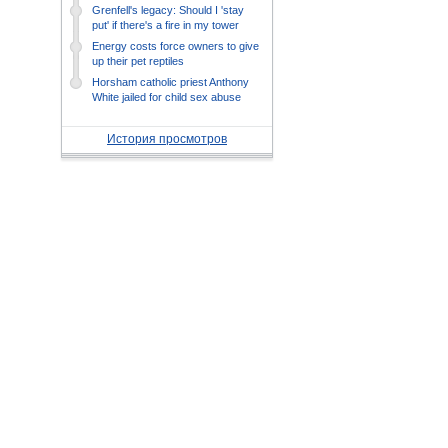
recovered
Grenfell's legacy: Should I 'stay
put' if there's a fire in my tower
block?
Energy costs force owners to give
up their pet reptiles
Horsham catholic priest Anthony
White jailed for child sex abuse
История просмотров