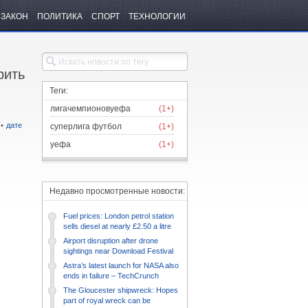
ЗАКОН
ПОЛИТИКА
СПОРТ
ТЕХНОЛОГИИ
рить
Теги:
лигачемпионовуефа
(1+)
•
дате
суперлига футбол
(1+)
уефа
(1+)
Недавно просмотренные новости:
Fuel prices: London petrol station
sells diesel at nearly £2.50 a litre
Airport disruption after drone
sightings near Download Festival
Astra’s latest launch for NASA also
ends in failure – TechCrunch
The Gloucester shipwreck: Hopes
part of royal wreck can be