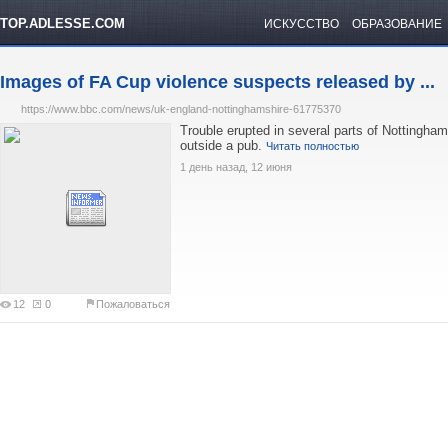
TOP.ADLESSE.COM
ИСКУССТВО
ОБРАЗОВАНИЕ
Images of FA Cup violence suspects released by ...
https://www.bbc.com/news/uk-england-nottinghamshire-61775370
Trouble erupted in several parts of Nottingham
outside a pub.
Читать полностью
1 день назад, 12 июня
12
0
Пожаловаться