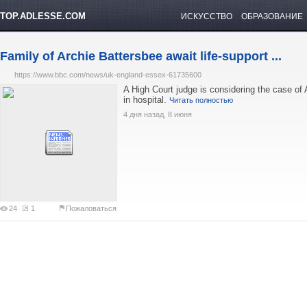
TOP.ADLESSE.COM
ИСКУССТВО
ОБРАЗОВАНИЕ
Family of Archie Battersbee await life-support ...
https://www.bbc.com/news/uk-england-essex-61735600
A High Court judge is considering the case of 
in hospital.
Читать полностью
4 дня назад, 8 июня
24
1
Пожаловаться