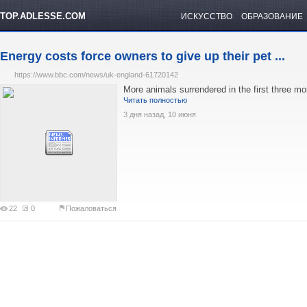
TOP.ADLESSE.COM
ИСКУССТВО
ОБРАЗОВАНИЕ
Energy costs force owners to give up their pet ...
https://www.bbc.com/news/uk-england-61720142
More animals surrendered in the first three mo
Читать полностью
3 дня назад, 10 июня
22
0
Пожаловаться