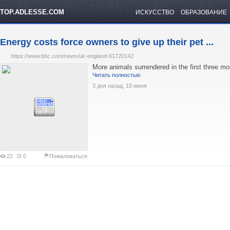
TOP.ADLESSE.COM
ИСКУССТВО
ОБРАЗОВАНИЕ
Energy costs force owners to give up their pet ...
https://www.bbc.com/news/uk-england-61720142
More animals surrendered in the first three mo
Читать полностью
3 дня назад, 10 июня
22
0
Пожаловаться