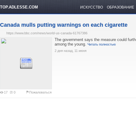
TOP.ADLESSE.COM
ИСКУССТВО
ОБРАЗОВАНИЕ
Canada mulls putting warnings on each cigarette
https://www.bbc.com/news/world-us-canada-61767386
The government says the measure could furthe
among the young.
Читать полностью
2 дня назад, 11 июня
17
0
Пожаловаться