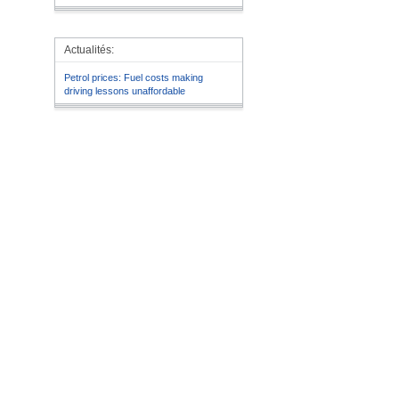
Actualités:
Petrol prices: Fuel costs making
driving lessons unaffordable