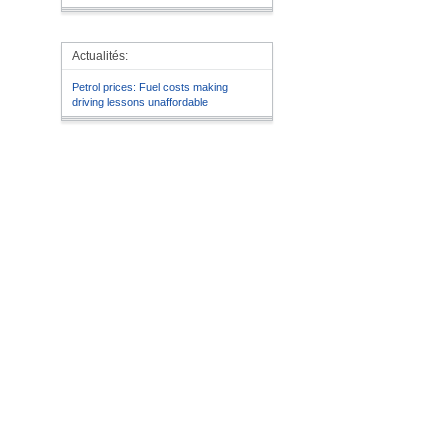
Actualités:
Petrol prices: Fuel costs making
driving lessons unaffordable