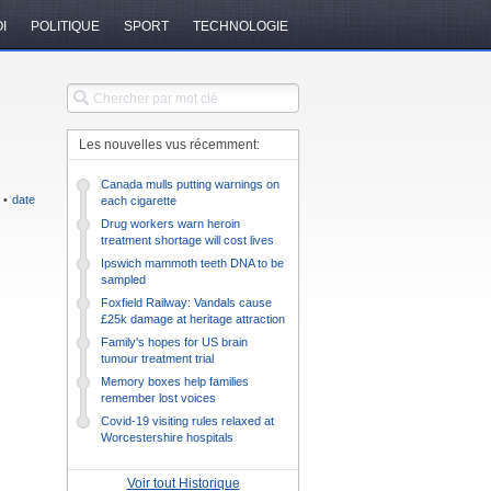
I
POLITIQUE
SPORT
TECHNOLOGIE
Les nouvelles vus récemment:
Canada mulls putting warnings on
•
date
each cigarette
Drug workers warn heroin
treatment shortage will cost lives
Ipswich mammoth teeth DNA to be
sampled
Foxfield Railway: Vandals cause
£25k damage at heritage attraction
Family's hopes for US brain
tumour treatment trial
Memory boxes help families
remember lost voices
Covid-19 visiting rules relaxed at
Worcestershire hospitals
Voir tout Historique